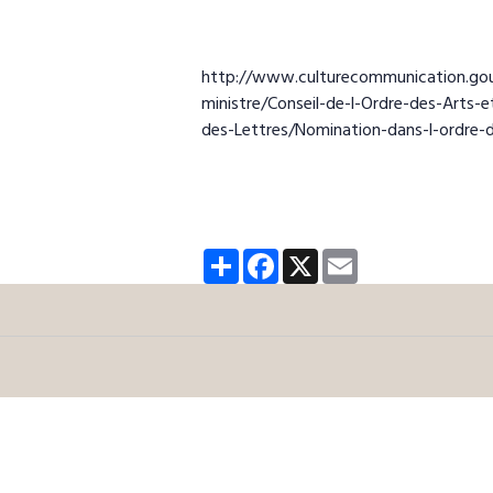
http://www.culturecommunication.gouv
ministre/Conseil-de-l-Ordre-des-Arts-
des-Lettres/Nomination-dans-l-ordre-d
Partager
Facebook
X
Email