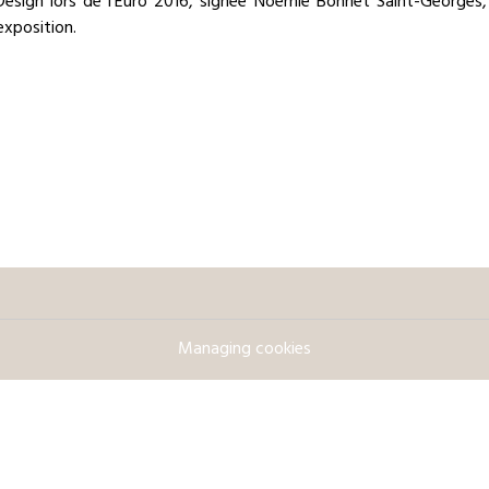
esign lors de l’Euro 2016, signée Noémie Bonnet Saint-Georges,
xposition.
Managing cookies