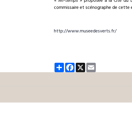
« Mi-temps »
proposée à la Cité du D
commissaire et scénographe de cette e
http://www.museedesverts.fr/
Partager
Facebook
X
Email