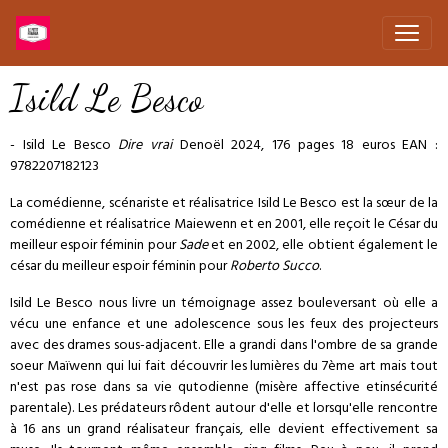
Isild Le Besco
- Isild Le Besco
Dire vrai
Denoël 2024, 176 pages 18 euros EAN :
9782207182123
La comédienne, scénariste et réalisatrice Isild Le Besco est la sœur de la
comédienne et réalisatrice Maiewenn et en 2001, elle reçoit le César du
meilleur espoir féminin pour
Sade
et en 2002, elle obtient également le
césar du meilleur espoir féminin pour
Roberto Succo
.
Isild Le Besco nous livre un témoignage assez bouleversant où elle a
vécu une enfance et une adolescence sous les feux des projecteurs
avec des drames sous-adjacent. Elle a grandi dans l'ombre de sa grande
soeur Maïwenn qui lui fait découvrir les lumières du 7ème art mais tout
n'est pas rose dans sa vie qutodienne (misère affective etinsécurité
parentale). Les prédateurs rôdent autour d'elle et lorsqu'elle rencontre
à 16 ans un grand réalisateur français, elle devient effectivement sa