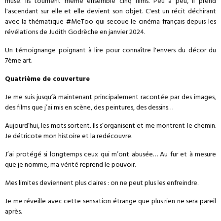
muse. Ils tournent même ensemble cinq films. Peu à peu, il prend
l'ascendant sur elle et elle devient son objet. C'est un récit déchirant
avec la thématique #MeToo qui secoue le cinéma français depuis les
révélations de Judith Godrèche en janvier 2024.
Un témoignange poignant à lire pour connaître l'envers du décor du
7ème art.
Quatrième de couverture
Je me suis jusqu’à maintenant principalement racontée par des images,
des films que j’ai mis en scène, des peintures, des dessins…
Aujourd’hui, les mots sortent. Ils s’organisent et me montrent le chemin.
Je détricote mon histoire et la redécouvre.
J’ai protégé si longtemps ceux qui m’ont abusée… Au fur et à mesure
que je nomme, ma vérité reprend le pouvoir.
Mes limites deviennent plus claires : on ne peut plus les enfreindre.
Je me réveille avec cette sensation étrange que plus rien ne sera pareil
après.