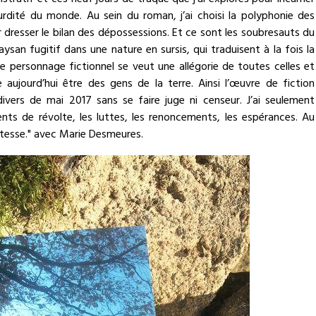
tratif et ces neuf jours de traque que j’ai explorés pour incarner
urdité du monde. Au sein du roman, j’ai choisi la polyphonie des
 dresser le bilan des dépossessions. Et ce sont les soubresauts du
san fugitif dans une nature en sursis, qui traduisent à la fois la
Ce personnage fictionnel se veut une allégorie de toutes celles et
 aujourd’hui être des gens de la terre. Ainsi l’œuvre de fiction
divers de mai 2017 sans se faire juge ni censeur. J’ai seulement
nts de révolte, les luttes, les renoncements, les espérances. Au
ustesse." avec Marie Desmeures.