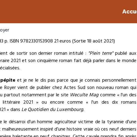
Accu
Royer
3 p. ISBN 9782330153908 21 euros (Sortie 18 août 2021)
ent de sortir son dernier roman intitulé :
"Plein terre"
publié aux
téraire 2021 et son cinquième roman fait déjà parler dans le monde
écialisées.
 pépite
et je ne le dis pas parce que je connais personnellement
nne Royer vient de publier chez Actes Sud son nouveau roman qui
eu partout notamment par le site
Weculte Mag
comme « l'un des
e littéraire 2021 » ou encore comme « l'un des dix romans
2021 » dans
Le Quotidien du Luxembourg.
 le désarroi d'un homme agriculteur victime de la tyrannie d'une
 malheureusement inspiré d’une histoire vraie où ces neuf derniers