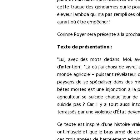
jours et huit nuits sont racontés de m
cette traque des gendarmes qui le pourc
éleveur lambda qui n’a pas rempli ses ob
aurait pû être empêcher !
Corinne Royer sera présente à la procha
Texte de présentation :
"Lui, avec des mots dedans. Moi, av
d'intention : "Là où j’ai choisi de vivr
monde agricole – puissant révélateur d
paysans de se spécialiser dans des m
bêtes mortes est une injonction à la p
agriculteur se suicide chaque jour de 
suicide pas ? Car il y a tout aussi in
terrassés par une violence d’État deve
Ce texte est inspiré d’une histoire vra
ont muselé et que le bras armé de ce