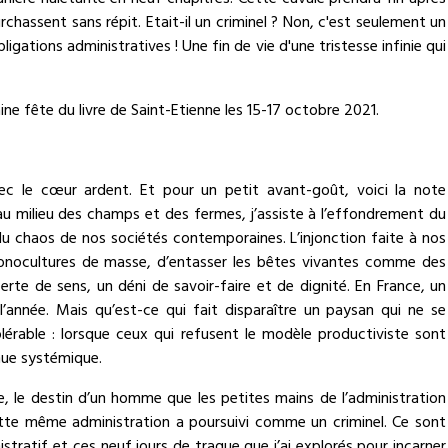
anière haletante en neuf chapitres. Cette cavale prendra fin après
hassent sans répit. Etait-il un criminel ? Non, c'est seulement un
ligations administratives ! Une fin de vie d'une tristesse infinie qui
ine fête du livre de Saint-Etienne les 15-17 octobre 2021.
ec le cœur ardent. Et pour un petit avant-goût, voici la note
e, au milieu des champs et des fermes, j’assiste à l’effondrement du
u chaos de nos sociétés contemporaines. L’injonction faite à nos
onocultures de masse, d’entasser les bêtes vivantes comme des
erte de sens, un déni de savoir-faire et de dignité. En France, un
l’année. Mais qu’est-ce qui fait disparaître un paysan qui ne se
tolérable : lorsque ceux qui refusent le modèle productiviste sont
nue systémique.
ie, le destin d’un homme que les petites mains de l’administration
tte même administration a poursuivi comme un criminel. Ce sont