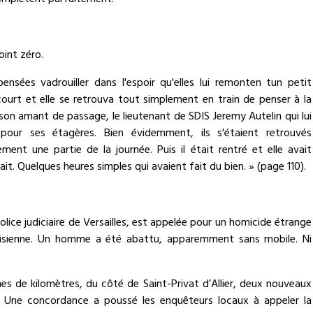
complètent parfaitement.
oint zéro.
ensées vadrouiller dans l'espoir qu'elles lui remonten tun petit
ourt et elle se retrouva tout simplement en train de penser à la
à son amant de passage, le lieutenant de SDIS Jeremy Autelin qui lui
pour ses étagères. Bien évidemment, ils s'étaient retrouvés
ment une partie de la journée. Puis il était rentré et elle avait
ait. Quelques heures simples qui avaient fait du bien. » (page 110).
lice judiciaire de Versailles, est appelée pour un homicide étrange
arisienne. Un homme a été abattu, apparemment sans mobile. Ni
nes de kilomètres, du côté de Saint-Privat d’Allier, deux nouveaux
 Une concordance a poussé les enquêteurs locaux à appeler la