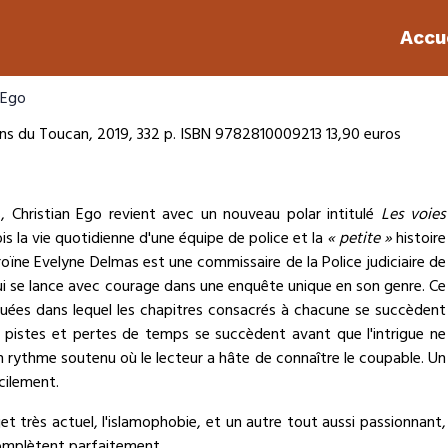
Accu
 Ego
ns du Toucan, 2019, 332 p. ISBN 9782810009213 13,90 euros
, Christian Ego revient avec un nouveau polar intitulé
Les voies
ois la vie quotidienne d'une équipe de police et la
« petite »
histoire
oïne Evelyne Delmas est une commissaire de la Police judiciaire de
qui se lance avec courage dans une enquête unique en son genre. Ce
uées dans lequel les chapitres consacrés à chacune se succèdent
 pistes et pertes de temps se succèdent avant que l'intrigue ne
n rythme soutenu où le lecteur a hâte de connaître le coupable. Un
acilement.
jet très actuel, l'islamophobie, et un autre tout aussi passionnant,