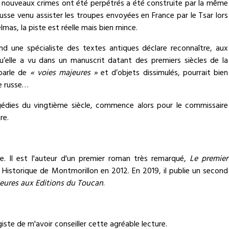
s nouveaux crimes ont été perpétrés a été construite par la même
usse venu assister les troupes envoyées en France par le Tsar lors
mas, la piste est réelle mais bien mince.
nd une spécialiste des textes antiques déclare reconnaître, aux
u’elle a vu dans un manuscrit datant des premiers siècles de la
 parle de
« voies majeures »
et d’objets dissimulés, pourrait bien
ue russe…
agédies du vingtième siècle, commence alors pour le commissaire
re.
ne. Il est l'auteur d'un premier roman très remarqué,
Le premier
 Historique de Montmorillon en 2012. En 2019, il publie un second
jeures
aux Editions du Toucan
.
iste de m'avoir conseiller cette agréable lecture.