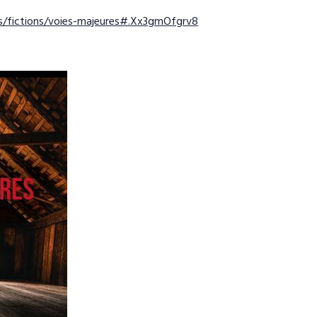
es/fictions/voies-majeures#.Xx3gmOfgrv8