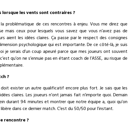
s lorsque les vents sont contraires ?
ssi la problématique de ces rencontres à enjeu. Vous me direz que
se mais ceux pour lesquels vous savez que vous n’avez pas de
rs aient les idées claires. Ça passe par le respect des consignes
dimension psychologique qui est importante. De ce côté-là, je suis
rquoi je serais d’un coup apeuré parce que mes joueurs ont souvent
r c’est qu’on ne s’ennuie pas en étant coach de l’ASSE, au risque de
plémentaire.
tch ?
oit exister un autre qualificatif encore plus fort. Je sais que les
 idées claires. Les joueurs n’ont jamais fait n’importe quoi. Demain
lein durant 94 minutes et montrer que notre équipe a, quoi qu’on
se libère dans ce dernier match. C’est du 50/50 pour l’instant.
te rencontre ?