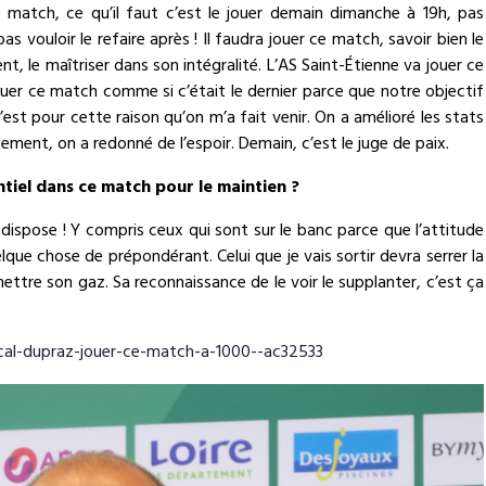
 match, ce qu’il faut c’est le jouer demain dimanche à 19h, pas
s vouloir le refaire après ! Il faudra jouer ce match, savoir bien le
 le maîtriser dans son intégralité. L’AS Saint-Étienne va jouer ce
ouer ce match comme si c’était le dernier parce que notre objectif
C’est pour cette raison qu’on m’a fait venir. On a amélioré les stats
ement, on a redonné de l’espoir. Demain, c’est le juge de paix.
ntiel dans ce match pour le maintien ?
dispose ! Y compris ceux qui sont sur le banc parce que l’attitude
lque chose de prépondérant. Celui que je vais sortir devra serrer la
nsmettre son gaz. Sa reconnaissance de le voir le supplanter, c’est ça
scal-dupraz-jouer-ce-match-a-1000--ac32533