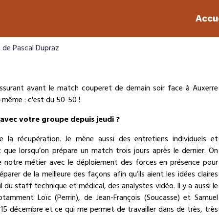
Accu
e de Pascal Dupraz
assurant avant le match couperet de demain soir face à Auxerre
i-même : c'est du 50-50 !
 avec votre groupe depuis jeudi ?
 la récupération. Je mène aussi des entretiens individuels et
nt que lorsqu’on prépare un match trois jours après le dernier. On
 de notre métier avec le déploiement des forces en présence pour
parer de la meilleure des façons afin qu’ils aient les idées claires
l du staff technique et médical, des analystes vidéo. Il y a aussi le
notamment Loïc (Perrin), de Jean-François (Soucasse) et Samuel
e 15 décembre et ce qui me permet de travailler dans de très, très