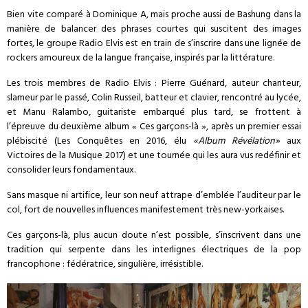
Bien vite comparé à Dominique A, mais proche aussi de Bashung dans la
manière de balancer des phrases courtes qui suscitent des images
fortes, le groupe Radio Elvis est en train de s’inscrire dans une lignée de
rockers amoureux de la langue française, inspirés par la littérature.
Les trois membres de Radio Elvis : Pierre Guénard, auteur chanteur,
slameur par le passé, Colin Russeil, batteur et clavier, rencontré au lycée,
et Manu Ralambo, guitariste embarqué plus tard, se frottent à
l’épreuve du deuxième album « Ces garçons-là », après un premier essai
plébiscité (Les Conquêtes en 2016, élu
«Album Révélation»
aux
Victoires de la Musique 2017) et une tournée qui les aura vus redéfinir et
consolider leurs fondamentaux.
Sans masque ni artifice, leur son neuf attrape d’emblée l’auditeur par le
col, fort de nouvelles influences manifestement très new-yorkaises.
Ces garçons-là, plus aucun doute n’est possible, s’inscrivent dans une
tradition qui serpente dans les interlignes électriques de la pop
francophone : fédératrice, singulière, irrésistible.