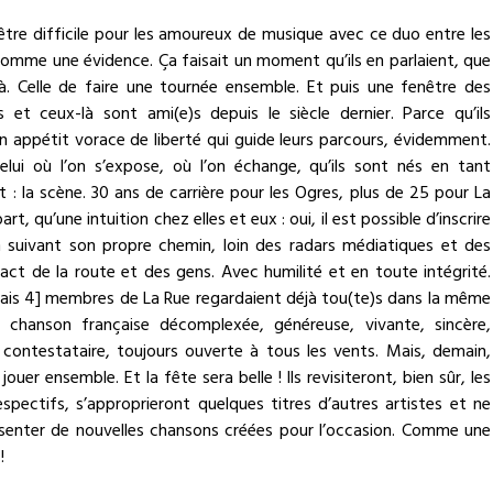
être difficile pour les amoureux de musique avec ce duo entre les
omme une évidence. Ça faisait un moment qu’ils en parlaient, que
là. Celle de faire une tournée ensemble. Et puis une fenêtre des
s et ceux-là sont ami(e)s depuis le siècle dernier. Parce qu’ils
 appétit vorace de liberté qui guide leurs parcours, évidemment.
celui où l’on s’expose, où l’on échange, qu’ils sont nés en tant
nt : la scène. 30 ans de carrière pour les Ogres, plus de 25 pour La
t, qu’une intuition chez elles et eux : oui, il est possible d’inscrire
n suivant son propre chemin, loin des radars médiatiques et des
t de la route et des gens. Avec humilité et en toute intégrité.
mais 4] membres de La Rue regardaient déjà tou(te)s dans la même
e chanson française décomplexée, généreuse, vivante, sincère,
contestataire, toujours ouverte à tous les vents. Mais, demain,
ouer ensemble. Et la fête sera belle ! Ils revisiteront, bien sûr, les
espectifs, s’approprieront quelques titres d’autres artistes et ne
ésenter de nouvelles chansons créées pour l’occasion. Comme une
!