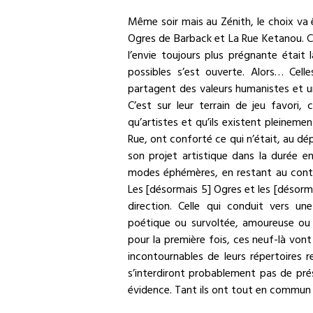
Même soir mais au Zénith, le choix va 
Ogres de Barback et La Rue Ketanou. C
l’envie toujours plus prégnante était 
possibles s’est ouverte. Alors… Celle
partagent des valeurs humanistes et un
C’est sur leur terrain de jeu favori, 
qu’artistes et qu’ils existent pleineme
Rue, ont conforté ce qui n’était, au dépar
son projet artistique dans la durée e
modes éphémères, en restant au contac
Les [désormais 5] Ogres et les [désor
direction. Celle qui conduit vers un
poétique ou survoltée, amoureuse ou 
pour la première fois, ces neuf-là vont j
incontournables de leurs répertoires r
s’interdiront probablement pas de pr
évidence. Tant ils ont tout en commun 