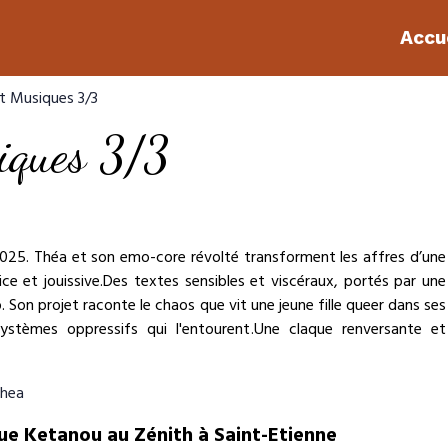
Accu
et Musiques 3/3
iques 3/3
2025. Théa et son emo-core révolté transforment les affres d’une
ice et jouissive.Des textes sensibles et viscéraux, portés par une
on projet raconte le chaos que vit une jeune fille queer dans ses
systèmes oppressifs qui l'entourent.Une claque renversante et
thea
ue Ketanou au Zénith à Saint-Etienne