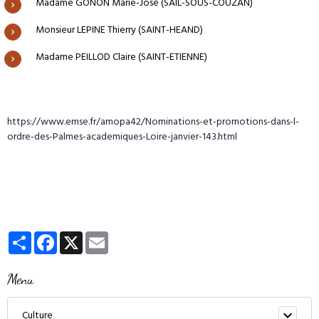
Madame GONON Marie-José (SAIL-SOUS-COUZAN)
Monsieur LEPINE Thierry (SAINT-HEAND)
Madame PEILLOD Claire (SAINT-ETIENNE)
https://www.emse.fr/amopa42/Nominations-et-promotions-dans-l-
ordre-des-Palmes-academiques-Loire-janvier-143.html
Partager
Facebook
X
Email
Menu
Culture