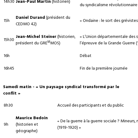
14h30
Jean-Paul Martin
(historien)
du syndicalisme révolutionnaire 
Daniel Durand
(président du
15h
« Ondaine : le sort des gréviste
CEDMO 42)
Jean-Michel Steiner
(historien,
« L’Union départementale des sy
15h30
M
président du GRE
MOS)
l’épreuve de la Grande Guerre (
16h
Débat
16h45
Fin de la première journée
Samedi matin - « Un paysage syndical transformé par le
conflit »
8h30
Accueil des participants et du public
Maurice Bedoin
« De la guerre à la guerre sociale ? Mineurs
9h
(historien et
(1919-1920) »
géographe)