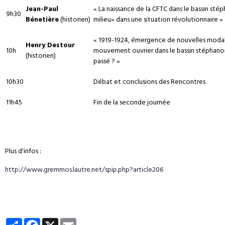
Jean-Paul
« La naissance de la CFTC dans le bassin stép
9h30
Bénetière
(historien)
milieu« dans une situation révolutionnaire »
« 1919-1924, émergence de nouvelles modali
Henry Destour
10h
mouvement ouvrier dans le bassin stéphanois
(historien)
passé ? »
10h30
Débat et conclusions des Rencontres
11h45
Fin de la seconde journée
Plus d'infos :
http://www.gremmos.lautre.net/spip.php?article206
Partager
Facebook
X
Email