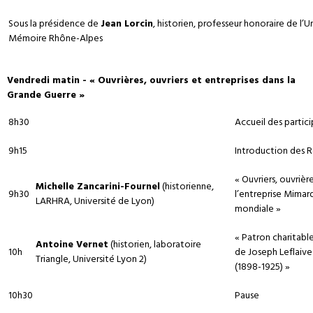
Sous la présidence de
Jean Lorcin
, historien, professeur honoraire de l’U
Mémoire Rhône-Alpes
Vendredi matin - « Ouvrières, ouvriers et entreprises dans la
Grande Guerre »
8h30
Accueil des partici
9h15
Introduction des 
« Ouvriers, ouvrièr
Michelle Zancarini-Fournel
(historienne,
9h30
l’entreprise Mimar
LARHRA, Université de Lyon)
mondiale »
« Patron charitabl
Antoine Vernet
(historien, laboratoire
10h
de Joseph Leflaive 
Triangle, Université Lyon 2)
(1898-1925) »
10h30
Pause