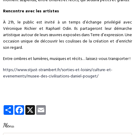
moment suspendu, entre ombres et récits, qui séduira petits et grands.
Rencontre avec les artistes
À 21h, le public est invité à un temps d’échange privilégié avec
Véronique Richier et Raphaël Odin. Ils partageront leur démarche
artistique autour de leurs œuvres exposées dans Terre d’expression. Une
occasion unique de découvrir les coulisses de la création et d’enrichir
son regard.
Entre ombres et lumières, musiques et récits… laissez-vous transporter !
https://www.stjust-strambert.fr/sorties-et-loisirs/culture-et-
evenements/musee-des-civilisations-daniel-pouget/
Partager
Facebook
X
Email
Menu